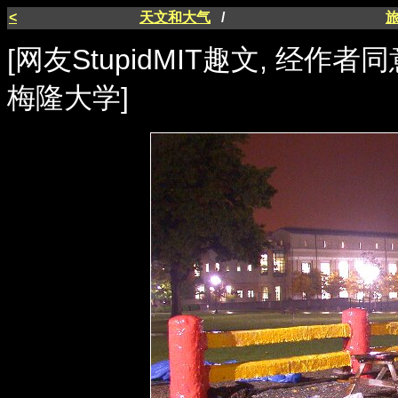
<
天文和大气
/
[网友StupidMIT趣文, 经作
梅隆大学]