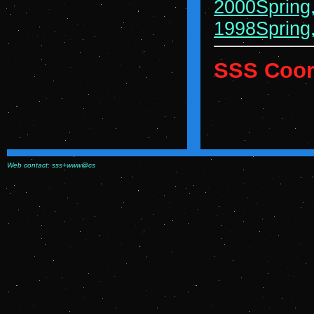
2000Spring
1998Spring
SSS Coor
Web contact: sss+www@cs