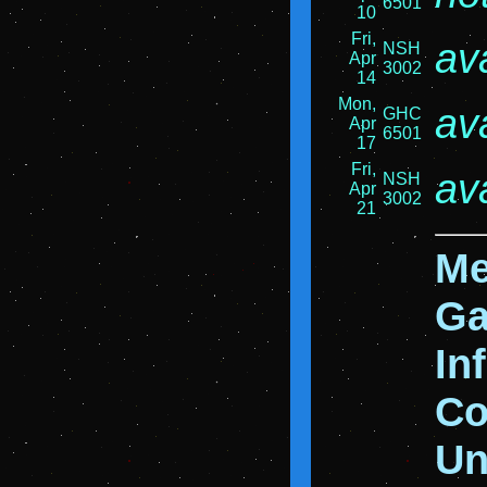
6501
10
Fri,
av
NSH
Apr
3002
14
Mon,
av
GHC
Apr
6501
17
Fri,
av
NSH
Apr
3002
21
Me
Ga
In
Co
Un