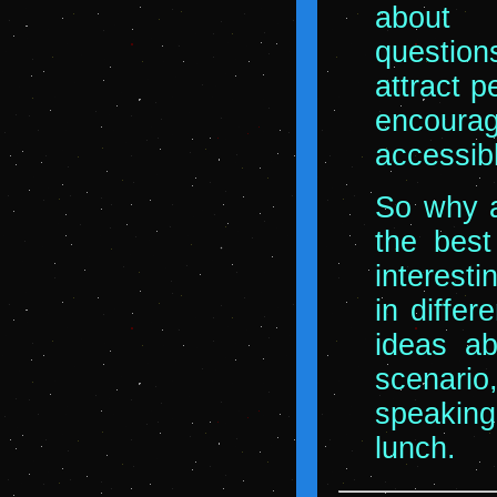
about 
question
attract p
encourag
accessibl
So why a
the best
interest
in diffe
ideas ab
scenario
speaking
lunch.