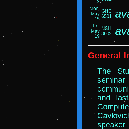
12
Mon,
av
GHC
May
6501
15
Fri,
av
NSH
May
3002
19
General I
The Stu
semina
communic
and las
Computer
Cavlovic
speaker 