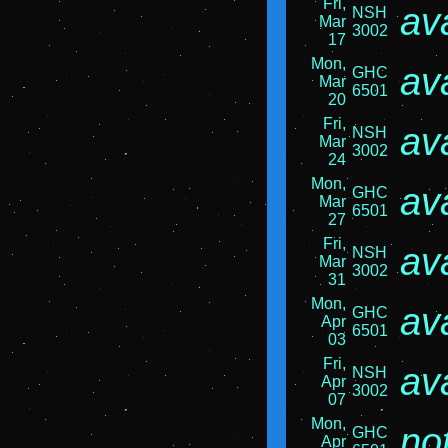
Fri,
av
NSH
Mar
3002
17
Mon,
av
GHC
Mar
6501
20
Fri,
av
NSH
Mar
3002
24
Mon,
av
GHC
Mar
6501
27
Fri,
av
NSH
Mar
3002
31
Mon,
av
GHC
Apr
6501
03
Fri,
av
NSH
Apr
3002
07
Mon,
no
GHC
Apr