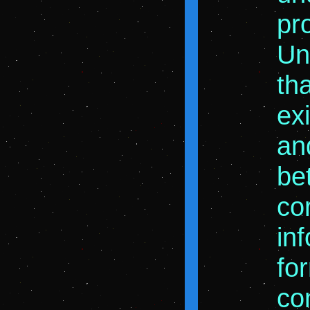
pr
Un
th
ex
an
be
co
in
fo
con