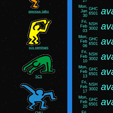
27
Mon,
av
GHC
Jan
previous talks
6501
30
Fri,
av
NSH
Feb
3002
03
Mon,
av
GHC
Feb
6501
06
scs seminars
Fri,
av
NSH
Feb
3002
10
Mon,
av
GHC
Feb
6501
13
SCS
Fri,
av
NSH
Feb
3002
17
Mon,
av
GHC
Feb
6501
20
Fri,
CMU