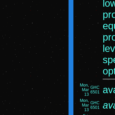
lo
pr
eq
pr
le
sp
op
Mon,
av
GHC
Mar
6501
13
Mon,
av
GHC
Mar
6501
13