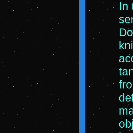
In 
se
Do
kn
ac
ta
fr
de
ma
ob