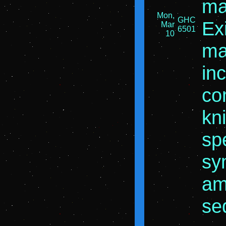
ma
Mon,
GHC
Ex
Mar
6501
10
ma
in
co
kni
sp
sy
am
se