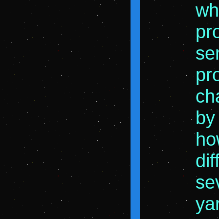
wh
pr
se
pr
ch
by
how
dif
se
ya