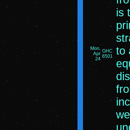
is
pr
str
to 
Mon,
GHC
Apr
6501
24
eq
dis
fr
inc
we
un