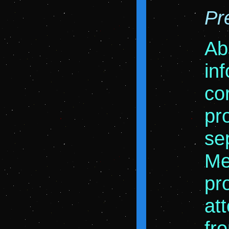
Pr
Ab
in
cor
pr
sep
Me
pr
att
fr