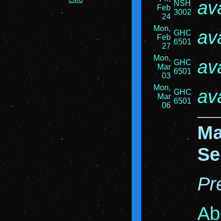
av
NSH
Feb
3002
24
Mon,
av
GHC
Feb
6501
27
Mon,
av
GHC
Mar
6501
03
Mon,
av
GHC
Mar
6501
06
Ma
Se
Pr
Ab