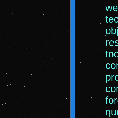
we
te
ob
re
to
co
pr
co
for
qu