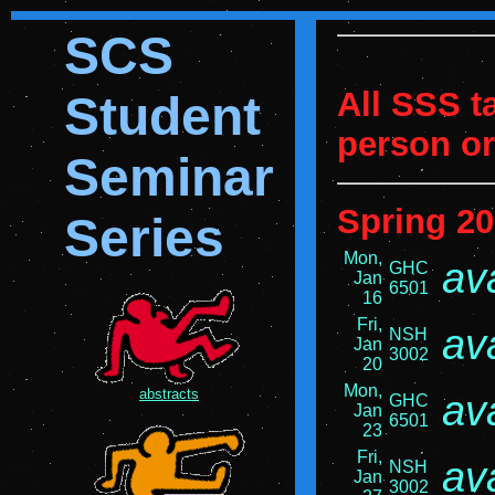
SCS
All SSS ta
Student
person o
Seminar
Spring 2
Series
Mon,
av
GHC
Jan
6501
16
Fri,
av
NSH
Jan
3002
20
Mon,
abstracts
av
GHC
Jan
6501
23
Fri,
av
NSH
Jan
3002